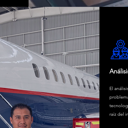
Análisi
El anális
problem
tecnolog
raíz del 