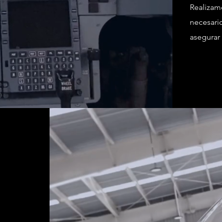
Realiza
necesa
asegurar 