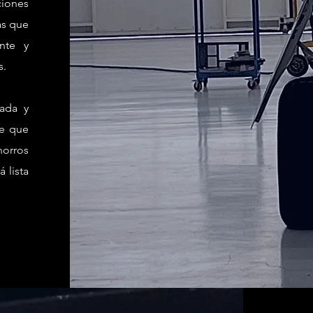
iones
as que
nte y
s.
ada y
de que
orros
 lista