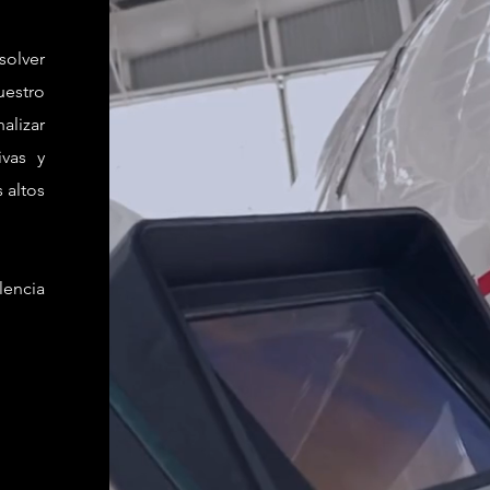
olver
uestro
alizar
ivas y
 altos
lencia